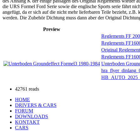
des Anhang K der einige passagen des Original Reglements wieder au
die URS Formel Ford Serie sowie die englische Sports serie fährt ni
angefügt, da er sich auf die nicht mehr lieferbaren Teile bezieht, 
werden. Die Zubehör Dichtung muss dann aber der Original Dichtung 
Preview
Reglements FF 200
Reglements FF160
Original Reglemen
Reglements FF160
Unterboden Ground
hra_flyer_dinlang_
HB_AUTO_2025_
42761 reads
HOME
DRIVERS & CARS
FORUM
DOWNLOADS
KONTAKT
CARS