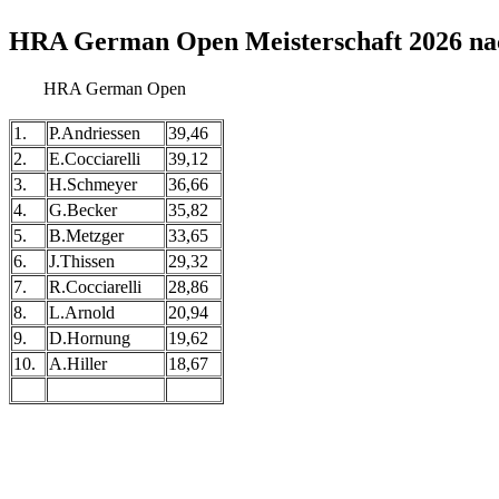
HRA German Open Meisterschaft 2026 nac
HRA German Open
1.
P.Andriessen
39,46
2.
E.Cocciarelli
39,12
3.
H.Schmeyer
36,66
4.
G.Becker
35,82
5.
B.Metzger
33,65
6.
J.Thissen
29,32
7.
R.Cocciarelli
28,86
8.
L.Arnold
20,94
9.
D.Hornung
19,62
10.
A.Hiller
18,67