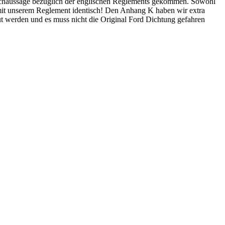
alschaussage bezüglich der englischen Reglements gekommen. Sowohl
t mit unserem Reglement identisch! Den Anhang K haben wir extra
ut werden und es muss nicht die Original Ford Dichtung gefahren