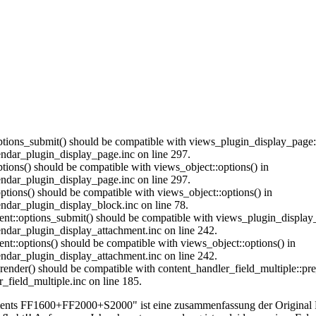
:options_submit() should be compatible with views_plugin_display_pag
endar_plugin_display_page.inc on line 297.
ptions() should be compatible with views_object::options() in
endar_plugin_display_page.inc on line 297.
ptions() should be compatible with views_object::options() in
ndar_plugin_display_block.inc on line 78.
hment::options_submit() should be compatible with views_plugin_displa
ndar_plugin_display_attachment.inc on line 242.
nt::options() should be compatible with views_object::options() in
ndar_plugin_display_attachment.inc on line 242.
_render() should be compatible with content_handler_field_multiple::pr
_field_multiple.inc on line 185.
ements FF1600+FF2000+S2000" ist eine zusammenfassung der Original R