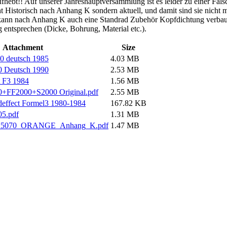
fhebt!! Auf unserer Jahreshauptversammlung ist es leider zu einer F
cht Historisch nach Anhang K sondern aktuell, und damit sind sie nich
z.B. kann nach Anhang K auch eine Standrad Zubehör Kopfdichtung verba
entsprechen (Dicke, Bohrung, Material etc.).
Attachment
Size
0 deutsch 1985
4.03 MB
0 Deutsch 1990
2.53 MB
t F3 1984
1.56 MB
0+FF2000+S2000 Original.pdf
2.55 MB
effect Formel3 1980-1984
167.82 KB
05.pdf
1.31 MB
5070_ORANGE_Anhang_K.pdf
1.47 MB