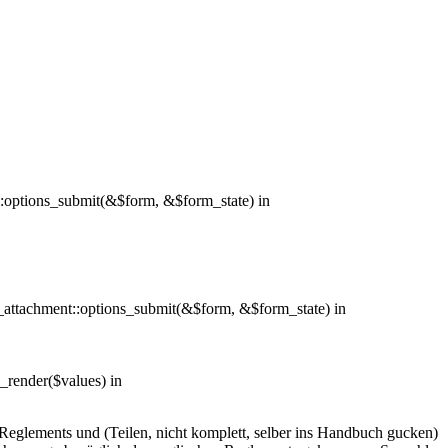
e::options_submit(&$form, &$form_state) in
y_attachment::options_submit(&$form, &$form_state) in
e_render($values) in
eglements und (Teilen, nicht komplett, selber ins Handbuch gucken)