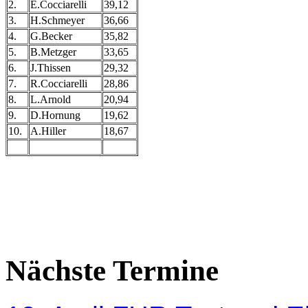
2.
E.Cocciarelli
39,12
3.
H.Schmeyer
36,66
4.
G.Becker
35,82
5.
B.Metzger
33,65
6.
J.Thissen
29,32
7.
R.Cocciarelli
28,86
8.
L.Arnold
20,94
9.
D.Hornung
19,62
10.
A.Hiller
18,67
Nächste Termine