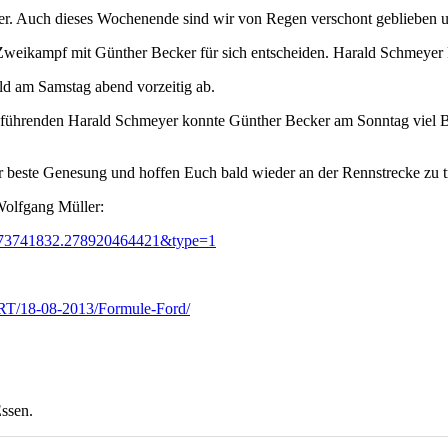
r. Auch dieses Wochenende sind wir von Regen verschont geblieben u
ikampf mit Günther Becker für sich entscheiden. Harald Schmeyer kon
ald am Samstag abend vorzeitig ab.
sführenden Harald Schmeyer konnte Günther Becker am Sonntag viel
beste Genesung und hoffen Euch bald wieder an der Rennstrecke zu tr
Wolfgang Müller:
1073741832.278920464421&type=1
DNRT/18-08-2013/Formule-Ford/
Essen.