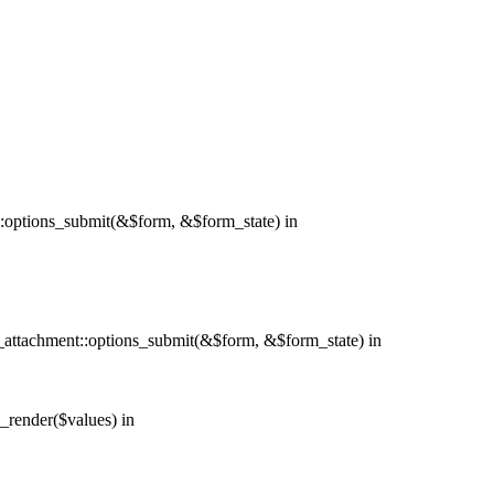
e::options_submit(&$form, &$form_state) in
y_attachment::options_submit(&$form, &$form_state) in
e_render($values) in