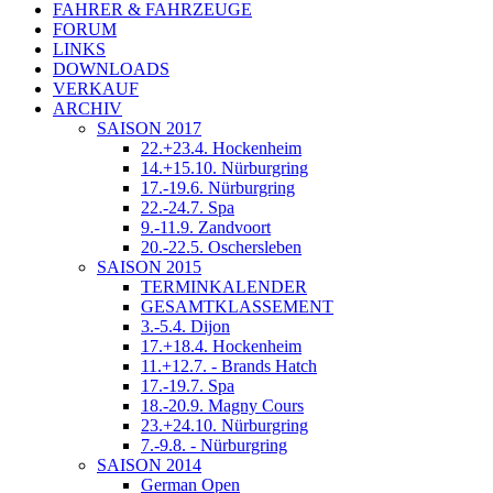
FAHRER & FAHRZEUGE
FORUM
LINKS
DOWNLOADS
VERKAUF
ARCHIV
SAISON 2017
22.+23.4. Hockenheim
14.+15.10. Nürburgring
17.-19.6. Nürburgring
22.-24.7. Spa
9.-11.9. Zandvoort
20.-22.5. Oschersleben
SAISON 2015
TERMINKALENDER
GESAMTKLASSEMENT
3.-5.4. Dijon
17.+18.4. Hockenheim
11.+12.7. - Brands Hatch
17.-19.7. Spa
18.-20.9. Magny Cours
23.+24.10. Nürburgring
7.-9.8. - Nürburgring
SAISON 2014
German Open