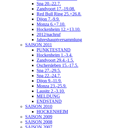
Spa 20.-22.7.
Zandvoort 17.-19.08.
Red Bull Ring 25.+26.8.
Dijon 7.-9.9.
Monza 6.+7.10.
Hockenheim 12.+13.10.
2012/nachruf
Jahreshauptversammlung
SAISON 2011
PUNKTESTAND
Hockenheim 1.-3.4.
Zandvoort 29.4.-1.5.
Oschersleben 15.-17.5.
Spa 27.-29.5.
Spa 22.-24.7.
Dijon 9.-11.9.
Monza 23.-25.9.
Lausitz 2.-3.10.
MELDUNG
ENDSTAND
SAISON 2010
HOCKENHEIM
SAISON 2009
SAISON 2008
SAISON 2007