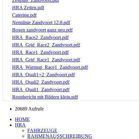
Zeitplan_Zandvoort.pdf
HRA Zeiten.pdf
Catering.pdf
Nennliste Zandvoort 12.8.pdf
Boxen zandvoort ganz neu.pdf
HRA_Race2_Zandvoort.pdf
HRA_Grid_Race2_Zandvoort.pdf
HRA_Race1_Zandvoort.pdf
HRA_Grid_Race1_Zandvoort.pdf
HRA_Warmup_Race1_Zandvoort.pdf
HRA_Quali1+2_Zandvoort.pdf
HRA_Quali2_Zandvoort.pdf
HRA_Quali1_Zandvoort.pdf
Rennbericht mit Bildern klein.pdf
20689 Aufrufe
HOME
HRA
FAHRZEUGE
RAHMENAUSSCHREIBUNG