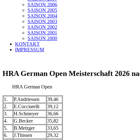
SAISON 2006
SAISON 2005
SAISON 2004
SAISON 2003
SAISON 2002
SAISON 2001
SAISON 2000
KONTAKT
IMPRESSUM
HRA German Open Meisterschaft 2026 nac
HRA German Open
1.
P.Andriessen
39,46
2.
E.Cocciarelli
39,12
3.
H.Schmeyer
36,66
4.
G.Becker
35,82
5.
B.Metzger
33,65
6.
J.Thissen
29,32