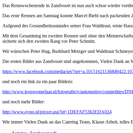
Das Rennwochenende in Zandvoort ist nun auch schon wieder vorübe
Das erste Rennen am Samstag konnte Marcel Biehl nach packenden Zwe
Aufgrund des Gesundheitzustandes seiner Frau Waldtraut, reiste Har
Mit dem Gesamtsieg im zweiten Rennen und ohne den Meisterschaft
sicherte sich den zweiten Rang vor Peter Schmitz.
Wir wünschen Peter Hug, Burkhard Metzger und Waldtraut Schmeyer 
Die ersten Bilder aus Zandvoort sind angekommen, Vielen Dank an 
https://www.facebook.com/media/set/?set=a.10151621136849422.
und noch ein link zu ein paar Bildern:
http://www.leonweggelaar.nl/fotografie/v/automotive/competities/
und noch mehr Bilder:
http://www.oypo.nl/pixxer.asp?id=1DEFAF5362EDA024
Wie immer Vielen Dank an das Catering Team, Klasse Arbeit, tolles 