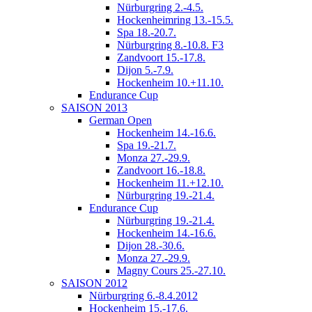
Nürburgring 2.-4.5.
Hockenheimring 13.-15.5.
Spa 18.-20.7.
Nürburgring 8.-10.8. F3
Zandvoort 15.-17.8.
Dijon 5.-7.9.
Hockenheim 10.+11.10.
Endurance Cup
SAISON 2013
German Open
Hockenheim 14.-16.6.
Spa 19.-21.7.
Monza 27.-29.9.
Zandvoort 16.-18.8.
Hockenheim 11.+12.10.
Nürburgring 19.-21.4.
Endurance Cup
Nürburgring 19.-21.4.
Hockenheim 14.-16.6.
Dijon 28.-30.6.
Monza 27.-29.9.
Magny Cours 25.-27.10.
SAISON 2012
Nürburgring 6.-8.4.2012
Hockenheim 15.-17.6.