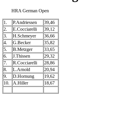
HRA German Open
1.
P.Andriessen
39,46
2.
E.Cocciarelli
39,12
3.
H.Schmeyer
36,66
4.
G.Becker
35,82
5.
B.Metzger
33,65
6.
J.Thissen
29,32
7.
R.Cocciarelli
28,86
8.
L.Arnold
20,94
9.
D.Hornung
19,62
10.
A.Hiller
18,67