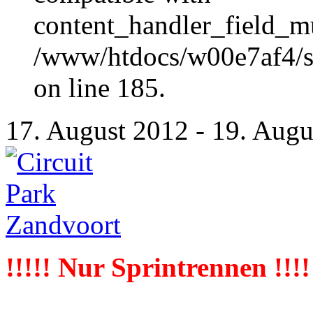
content_handler_field_mu
/www/htdocs/w00e7af4/sit
on line 185.
17. August 2012
-
19. Augu
!!!!! Nur Sprintrennen !!!!