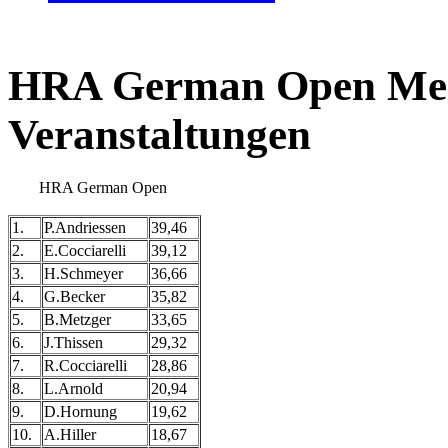
HRA German Open Meis
Veranstaltungen
HRA German Open
1.
P.Andriessen
39,46
2.
E.Cocciarelli
39,12
3.
H.Schmeyer
36,66
4.
G.Becker
35,82
5.
B.Metzger
33,65
6.
J.Thissen
29,32
7.
R.Cocciarelli
28,86
8.
L.Arnold
20,94
9.
D.Hornung
19,62
10.
A.Hiller
18,67