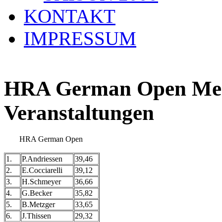
KONTAKT
IMPRESSUM
HRA German Open Meis
Veranstaltungen
HRA German Open
1.
P.Andriessen
39,46
2.
E.Cocciarelli
39,12
3.
H.Schmeyer
36,66
4.
G.Becker
35,82
5.
B.Metzger
33,65
6.
J.Thissen
29,32